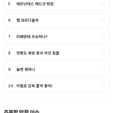
5
에르난데스 헤드샷 퇴장
―
6
펩 과르디올라
―
7
리베란테 우승하나?
―
8
연평도 북방 중국 어선 침몰
―
9
놀면 뭐하니
―
10
이범호 감독 활약 좋아!
―
홈플러스, 2000억원으로 '시
“제헌절이 코스피 살렸다”…
주목할 만한 이슈