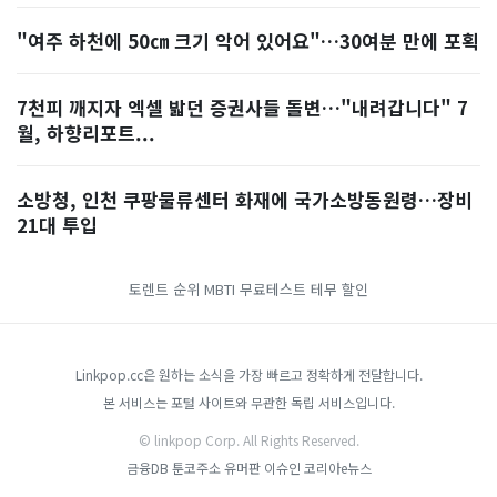
"여주 하천에 50㎝ 크기 악어 있어요"…30여분 만에 포획
7천피 깨지자 엑셀 밟던 증권사들 돌변…"내려갑니다" 7
월, 하향리포트...
소방청, 인천 쿠팡물류센터 화재에 국가소방동원령…장비
21대 투입
토렌트 순위
MBTI 무료테스트
테무 할인
Linkpop.cc은 원하는 소식을 가장 빠르고 정확하게 전달합니다.
본 서비스는 포털 사이트와 무관한 독립 서비스입니다.
© linkpop Corp. All Rights Reserved.
금융DB
툰코주소
유머판
이슈인
코리아e뉴스