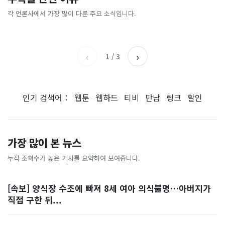
[날씨] 오늘 밤 또 내린다...내
파크골프 시장, 일제 독점 깨
간'을 샀다
국내증시 휴장에 개미들 안도,
륙 중심 최대 150mm
졌다...국산 53개 중소기업이
왜?
각 언론사에서 가장 많이 다룬 주요 소식입니다.
비즈워치
매일경제
시장 절반 차지
YTN
조선일보
‹
›
1
/
3
인기 검색어：
웹툰
웹하드
티비
만남
링크
할인
가장 많이 본 뉴스
누적 조회수가 높은 기사를 요약하여 보여줍니다.
[속보] 양식장 수조에 빠져 8세 여아 의식불명…아버지가
직접 구한 뒤...