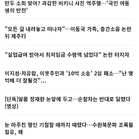
만두 소희 맞아? 과감한 비키니 사진 역주행…'국민 여동
생의 반전'
"모든 걸 내려놓고 떠나자"…이동국 가족, 층간소음 논란
뒤 제주行
"실업급여 받아서 최저임금 수령액 넘었다" 논란 터지자
이지성·차유람, 이웃주민과 '10억 소송' 2심 패소…"난 몇
억배 더 잘될것"...
[단독]알몸 정재환 눈앞에 두고…순찰차는 반대로 달렸다
(영상)
눈 마주친 행인 기절할 때까지 때렸다…수원북문파 조폭들
집유, 왜