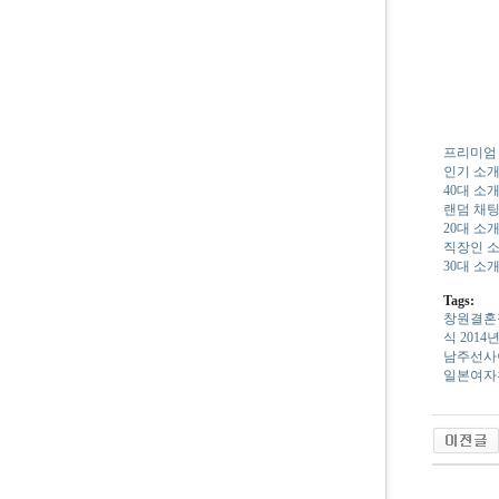
프리미엄
인기 소개
40대 소
랜덤 채팅
20대 소
직장인 
30대 소
Tags:
창원결혼
식
2­0­1­4
남­주­선­사
일­본­여­자