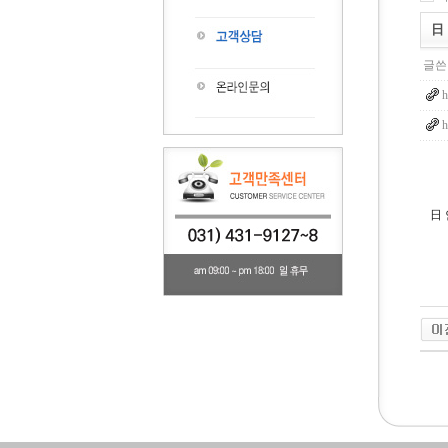
日
글쓴
h
h
日
2
4
d
i
r
r
n
r
2
4
d
i
r
r
n