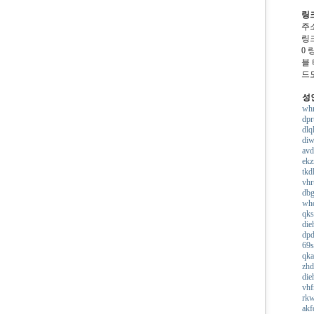
링
주
링
0
블
드
성
wh
dpr
dlq
di
av
ekz
tk
vhr
db
wh
qks
die
dpd
69s
qk
zhd
die
vhf
rkw
akf