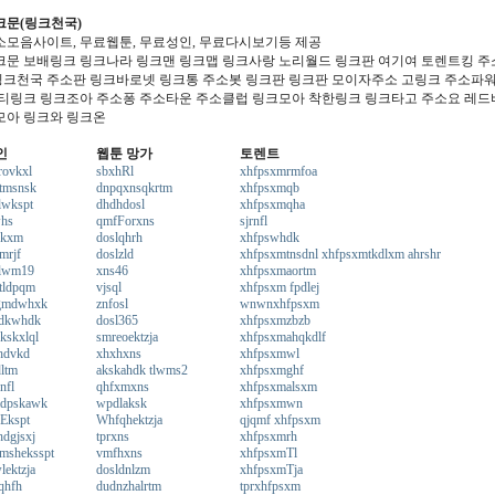
크문(링크천국)
소모음사이트, 무료웹툰, 무료성인, 무료다시보기등 제공
크문 보배링크 링크나라 링크맨 링크맵 링크사랑 노리월드 링크판 여기여 토렌트킹 주소야
 링크천국 주소판 링크바로넷 링크통 주소봇 링크판 링크판 모이자주소 고링크 주소파
 티링크 링크조아 주소퐁 주소타운 주소클럽 링크모아 착한링크 링크타고 주소요 레드
모아 링크와 링크온
인
웹툰 망가
토렌트
rovkxl
sbxhRl
xhfpsxmrmfoa
tmsnsk
dnpqxnsqkrtm
xhfpsxmqb
lwkspt
dhdhdosl
xhfpsxmqha
whs
qmfForxns
sjrnfl
dkxm
doslqhrh
xhfpswhdk
mrjf
doslzld
xhfpsxmtnsdnl xhfpsxmtkdlxm ahrshr
dlwm19
xns46
xhfpsxmaortm
tldpqm
vjsql
xhfpsxm fpdlej
gmdwhxk
znfosl
wnwnxhfpsxm
dkwhdk
dosl365
xhfpsxmzbzb
kskxlql
smreoektzja
xhfpsxmahqkdlf
hdvkd
xhxhxns
xhfpsxmwl
ltm
akskahdk tlwms2
xhfpsxmghf
nfl
qhfxmxns
xhfpsxmalsxm
adpskawk
wpdlaksk
xhfpsxmwn
Ekspt
Whfqhektzja
qjqmf xhfpsxm
hdgjsxj
tprxns
xhfpsxmrh
msheksspt
vmfhxns
xhfpsxmTl
lektzja
dosldnlzm
xhfpsxmTja
qhfh
dudnzhalrtm
tprxhfpsxm