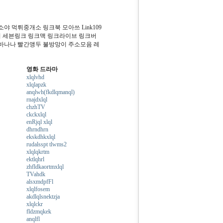
 먹튀중개소 링크북 모아쓰 Link109
워 세븐링크 링크맥 링크라이브 링크버
바나나 빨간앵두 불방망이 주소모음 레
영화 드라마
xlqlvhd
xlqlapzk
anqlwh(fkdlqmanql)
rnajdxlql
chzhTV
ckckxlql
enRjql xlql
dhrndhrn
ekskdhkxlql
rudalsspt tlwms2
xlqlqkrtm
ektlqhrl
zhfldkaortmxlql
TVahdk
alsxmdpfFl
xlqlfosem
akdlqlsnektzja
xlqlckr
fldzmqkek
anqlfl