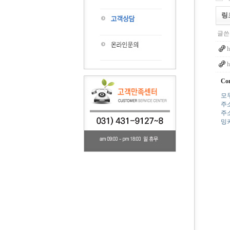
링
글쓴
h
h
Con
모
주
주
밍