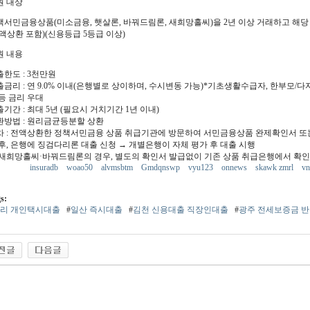
원 대상
책서민금융상품(미소금융, 햇살론, 바꿔드림론, 새희망홀씨)을 2년 이상 거래하고 해당 
전액상환 포함)(신용등급 5등급 이상)
원 내용
한도 : 3천만원
출금리 : 연 9.0% 이내(은행별로 상이하며, 수시변동 가능)*기초생활수급자, 한부모/다
등 금리 우대
기간 : 최대 5년 (필요시 거치기간 1년 이내)
환방법 : 원리금균등분할 상환
차 : 전액상환한 정책서민금융 상품 취급기관에 방문하여 서민금융상품 완제확인서 또는
 후, 은행에 징검다리론 대출 신청 → 개별은행이 자체 평가 후 대출 시행
 새희망홀씨·바꿔드림론의 경우, 별도의 확인서 발급없이 기존 상품 취급은행에서 확인
insuradb
woao50
alvmsbtm
Gmdqnswp
vyu123
onnews
skawk zmrl
v
s:
리 개인택시대출
#
일산 즉시대출
#
김천 신용대출 직장인대출
#
광주 전세보증금 