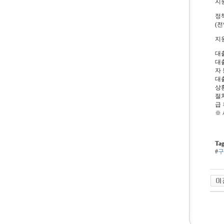
지
정
(
지
대출
대
자 
대출
상
절
급
※
Tag
#
구