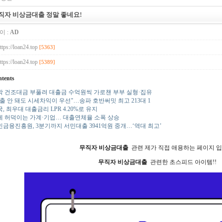
직자 비상금대출 정말 좋네요!
이 :
AD
ttps://loan24.top
[5363]
ttps://loan24.top
[5389]
tents
박 건조대금 부풀려 대출금 수억원씩 가로챈 부부 실형·집유
출 안 돼도 시세차익이 우선"…송파 호반써밋 최고 213대 1
, 최우대 대출금리 LPR 4.20%로 유지
에 허덕이는 가계·기업… 대출연체율 소폭 상승
민금융진흥원, 3분기까지 서민대출 3941억원 중개…‘역대 최고’
무직자 비상금대출
관련 제가 직접 애용하는 페이지 입
무직자 비상금대출
관련한 초스피드 아이템!!