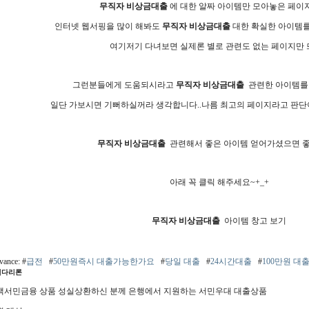
무직자 비상금대출
에 대한 알짜 아이템만 모아놓은 페이
인터넷 웹서핑을 많이 해봐도
무직자 비상금대출
대한 확실한 아이템를
여기저기 다녀보면 실제론 별로 관련도 없는 페이지만 뜨
그런분들에게 도움되시라고
무직자 비상금대출
관련한 아이템를 
일단 가보시면 기뻐하실꺼라 생각합니다..나름 최고의 페이지라고 판단
무직자 비상금대출
관련해서 좋은 아이템 얻어가셨으면 좋겠
아래 꼭 클릭 해주세요~+_+
무직자 비상금대출
아이템 창고 보기
evance: #
급전
#
50만원즉시 대출가능한가요
#
당일 대출
#
24시간대출
#
100만원 대
검다리론
책서민금융 상품 성실상환하신 분께 은행에서 지원하는 서민우대 대출상품