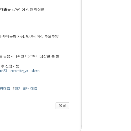
대출을 75%이상 상환 하신분
자녀/다문화 가정, 만60세이상 부모부양
 금융거래확인서(75% 이상상환)를 발
 후 신청가능
nnd33
euromifegyn
skrxo
반환대출
#
경기 월변 대출