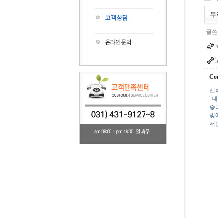
무
글쓴
h
h
Con
선
"대
중국
빚
서