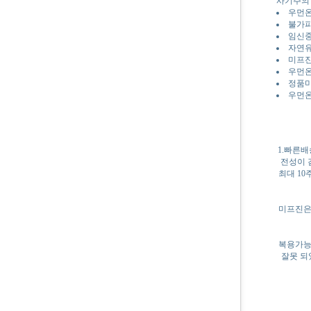
사기주의
우먼온
불가피
임신중
자연유
미프진
우먼온
정품미
우먼온
1.빠른배
전성이 
최대 10
미프진은
복용가능
잘못 되