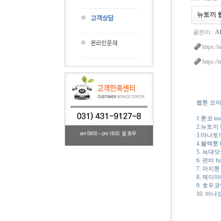
뉴토끼 웹
글쓴이 :
A
https://
https://
웹툰 모아보
1.툰코 too
2.뉴토끼 N
3.마나토끼 
4.블랙툰 b
5. 늑대닷
6. 펀비 fu
7. 아지툰 
8. 제이마나
9. 호두코
10. 마나모