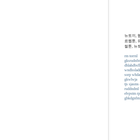
뉴토끼, 
료웹툰, 
썰툰, 뉴
rm torrnl
gksrudnfm
dhlahdbsfl
wndlsslad
sorp whda
gkwlwja
tjs sjasms
ruddndml 
elvpstm rp
ghkdgnfmf