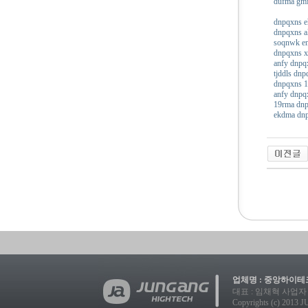
dufma gm
dnpqxns e
dnpqxns al
soqnwk e
dnpqxns 
anfy dnpqx
tjddls dnp
dnpqxns 
anfy dnpq
19rma dn
ekdma dn
업체명 : 중앙하이테크
대표 : 임채혁 사업자 등록번호
Copyrights (c) 2013