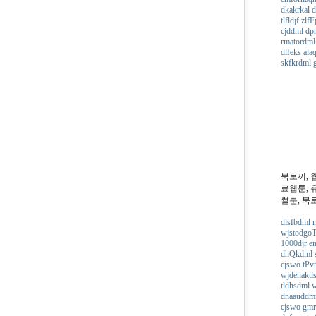
dkakrkal 
tlfldjf zlf
cjddml dp
rmatordml 
dlfeks ala
skfkrdml 
북토끼, 
료웹툰, 
썰툰, 북
dlsfbdml 
wjstodgoTe
1000djr e
dhQkdml 
cjswo tPv
wjdehaktl
tldhsdml 
dnaauddm
cjswo gmr