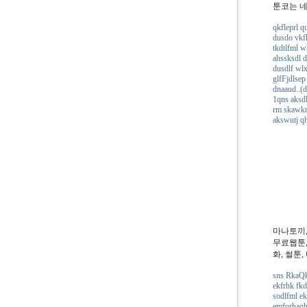
툰코는 
qkfleprl q
dusdo vkf
tkdtlfml 
ahssksdl d
dusdlf wl
glfFjdlsep 
dnaaud..(d
1qns aksdl
rm skawkrk
akswutj q
마나토끼,
무료웹툰,
화, 썰툰
sns RkaQk
ekfrhk fk
sodlfml ek
emforhaqh