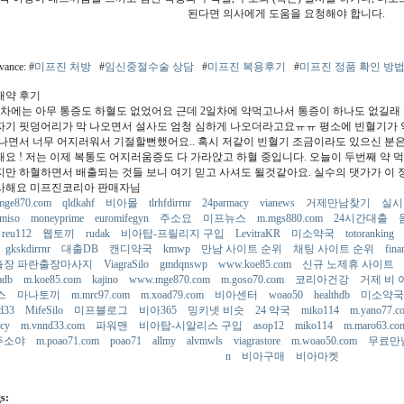
된다면 의사에게 도움을 요청해야 합니다.
evance: #
미프진 처방
#
임신중절수술 상담
#
미프진 복용후기
#
미프진 정품 확인 방
태약 후기
일차에는 아무 통증도 하혈도 없었어요 근데 2일차에 약먹고나서 통증이 하나도 없길래
자기 핏덩어리가 막 나오면서 설사도 엄청 심하게 나오더라고요ㅠㅠ 평소에 빈혈기가
 나면서 너무 어지러워서 기절할뻔했어요.. 혹시 저같이 빈혈기 조금이라도 있으신 분
래요 ! 저는 이제 복통도 어지러움증도 다 가라앉고 하혈 중입니다. 오늘이 두번째 약 
지만 하혈하면서 배출되는 것들 보니 여기 믿고 사셔도 될것같아요. 실수의 댓가가 이
사해요 미프진코리아 판매자님
mge870.com
qldkahf
비아몰
tlrhfdirrnr
24parmacy
vianews
거제만남찾기
실시
ymiso
moneyprime
euromifegyn
주소요
미프뉴스
m.mgs880.com
24시간대출
reu112
웹토끼
rudak
비아탑-프릴리지 구입
LevitraKR
미소약국
totoranking
gkskdirrnr
대출DB
캔디약국
kmwp
만남 사이트 순위
채팅 사이트 순위
fin
출장 파란출장마사지
ViagraSilo
gmdqnswp
www.koe85.com
신규 노제휴 사이트
adb
m.koe85.com
kajino
www.mge870.com
m.goso70.com
코리아건강
거제 비 
스
마나토끼
m.mrc97.com
m.xoad79.com
비아센터
woao50
healthdb
미소약
d33
MifeSilo
미프블로그
비아365
밍키넷 비슷
24 약국
miko114
m.yano77.
cy
m.vnnd33.com
파워맨
비아탑-시알리스 구입
asop12
miko114
m.maro63.c
주소야
m.poao71.com
poao71
allmy
alvmwls
viagrastore
m.woao50.com
무료만
n
비아구매
비아마켓
s: