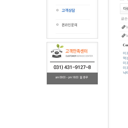
다
글쓴
h
h
Con
미
먹
미프
미
낙