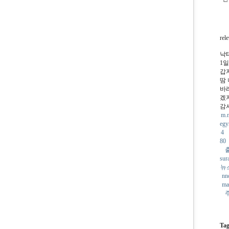
rel
낙
1
갑
땀
바
겠
감
m.
eg
4
80
sur
뉴
nn
ma
Tag