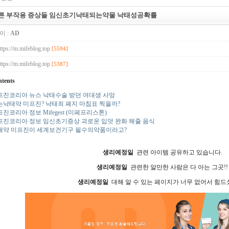
른 부작용 증상들 임신초기낙태되는약물 낙태성공확률
이 :
AD
ttps://m.mifeblog.top
[5594]
ttps://m.mifeblog.top
[5387]
tents
프진코리아 뉴스 낙태수술 받던 여대생 사망
는낙태약 미프진? 낙태죄 폐지 마침표 찍을까?
진코리아 정보 Mifegest (미페프리스톤)
프진코리아 정보 임신초기증상 괴로운 입덧 완화 해줄 음식
태약 미프진이 세계보건기구 필수의약품이라고?
생리예정일
관련 아이템 공유하고 있습니다.
생리예정일
관련한 알만한 사람은 다 아는 그곳!!
생리예정일
대해 알 수 있는 페이지가 너무 없어서 힘드