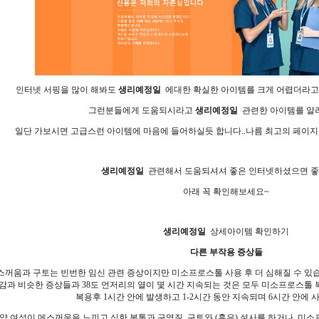
인터넷 서핑을 많이 해봐도
생리예정일
에대한 확실한 아이템를 크게 어렵더라고요
그런분들에게 도움되시라고
생리예정일
관련한 아이템를 알
일단 가보시면 고급스런 아이템에 마음에 들어하실듯 합니다..나름 최고의 페이지
생리예정일
관련해서 도움되셔셔 좋은 인터넷하셨으면 좋겠
아래 꼭 확인해보세요~
생리예정일
상세아이템 확인하기
다른 부작용 증상들
스꺼움과 구토는 빈번한 임신 관련 증상이지만 미소프로스톨 사용 후 더 심해질 수 있습니다
감과 비슷한 증상들과 38도 언저리의 열이 몇 시간 지속되는 것은 모두 미소프로스톨 
복용후 1시간 안에 발생하고 1-2시간 동안 지속되며 6시간 안에 사라
약 여성이 메스꺼움을 느끼고 심한 복통과 구역질, 구토와 (혹은) 설사를 하거나, 미소