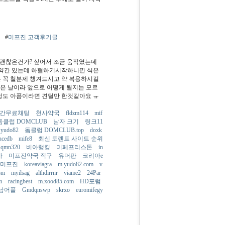
법
#
미프진 고객후기글
 괜찮은건가? 싶어서 조금 움직였는데
 약간 있는데 하혈하기시작하니깐 식은
은 꼭 철분제 챙겨드시고 약 복용하시길
먹은 날이라 앞으로 어떻게 될지는 모르
 정도 아픔이라면 견딜만 한것같아요 ㅠ
간무료채팅
천사약국
fldzm114
mif
돔클럽 DOMCLUB
남자 크기
링크11
yudo82
돔클럽 DOMCLUB.top
doxk
ancedb
mife8
최신 토렌트 사이트 순위
qmn320
비아랭킹
미페프리스톤
in
아
미프진약국 직구
유머판
코리아e
국미프진
koreaviagra
m.yudo82.com
v
com
myilsag
althdirrnr
viame2
24Par
om
racingbest
m.xood85.com
HD포럼
남어플
Gmdqnswp
skrxo
euromifegy