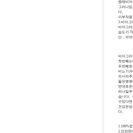
원래비아
그러나임
다。
이부작용
3.비아그라
비아그라
습도가 
단，의약
비아그라
첫번째는
두번째로
비뇨기과
의사의추
들은병원
반대로온
러나일부
습니다。
수있다면
건강은당
다。
1.100
2.안전