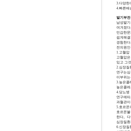
3.다양
4.빠른
발기부전
남성발기
여겨졌다
민감한문
쉽게해결
경험한다
전의원인
1.고혈압
고혈압은
있고 그
2.심장질
연구는심
이부위는
3.높은
높은콜레
4.당뇨병
연구에따
과혈관이
5.호르
호르몬불
한다。다
심장질환
6.신장질