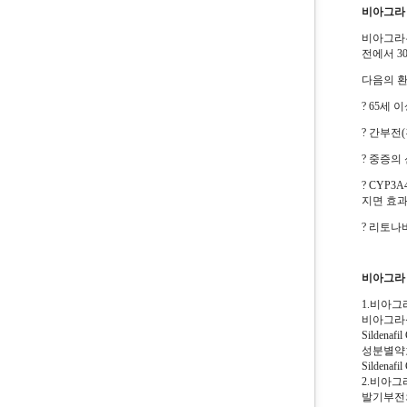
비아그라
비아그라는
전에서 3
다음의 환
? 65세 이
? 간부전(
? 중증의 
? CYP
지면 효과
? 리토나
비아그라
1.비아그
비아그라
Silden
성분별약
Silden
2.비아그라
발기부전