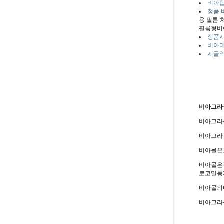
비아탑
정품 
용 필름 처
필름형비
정품
비아
시골
비아그라
비아그라
비아그라
비아몰은
비아몰은
로코밀등
비아몰의
비아그라