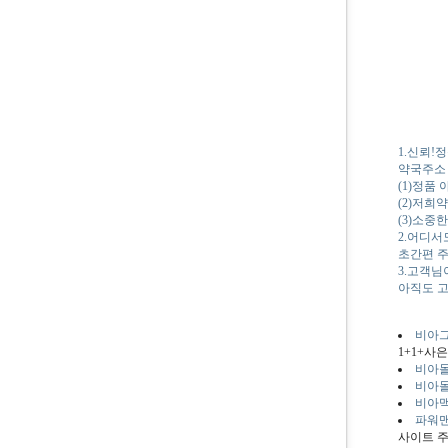
1.신뢰!
약국주소 
(1)정품
(2)저희
(3)소중
2.어디서
초간편 주
3.고객님
아직도 
비아그
1+1+사
비아몰
비아몰-
비아맥
파워맨
사이트 