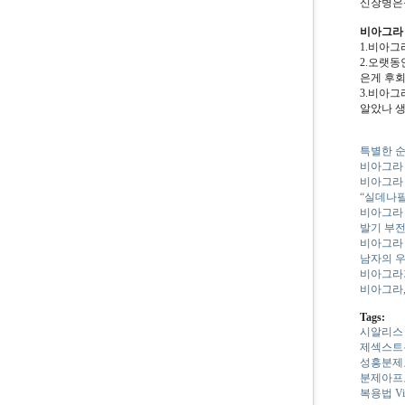
신장병은
비아그라
1.비아그
2.오랫동
은게 후회
3.비아그
알았나 생
특별한 순
비아그라 
비아그라
“실데나필
비아그라 
발기 부전
비아그라
남자의 우
비아그라
비아그라
Tags:
시알리스
제섹스트
성흥분제요
분제아프
복용법
V